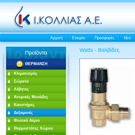
Αρχική
Εταιρία
Προσφορές
Νέα
Watts - Βαλβίδες
Προϊόντα
ΘΕΡΜΑΝΣΗ
Κλιματισμός
Σώματα
Λέβητες
Ατομικές Μονάδες
Καυστήρες
Δεξαμενές
Φυσικό Αέριο
Θερμοστάτες Χώρου