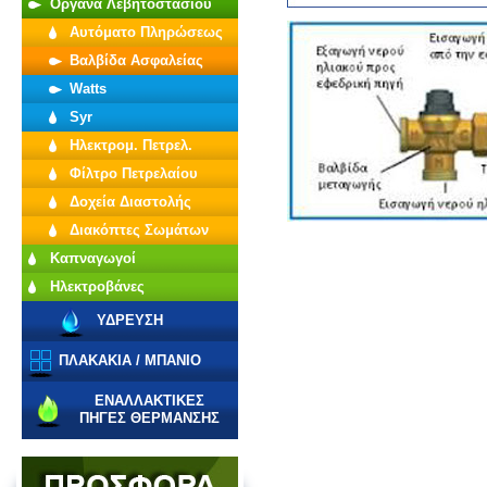
Οργανα Λεβητοστασίου
Αυτόματο Πληρώσεως
Βαλβίδα Ασφαλείας
Watts
Syr
Ηλεκτρομ. Πετρελ.
Φίλτρο Πετρελαίου
Δοχεία Διαστολής
Διακόπτες Σωμάτων
Καπναγωγοί
Ηλεκτροβάνες
ΥΔΡΕΥΣΗ
ΠΛΑΚΑΚΙΑ / ΜΠΑΝΙΟ
ΕΝΑΛΛΑΚΤΙΚΕΣ
ΠΗΓΕΣ ΘΕΡΜΑΝΣΗΣ