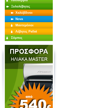
Ηλιοθερμία
Ξυλολέβητες
Χαλύβδινοι
Nova
Μαντεμένιοι
Λέβητες Pellet
Σόμπες