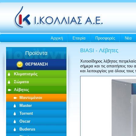
Αρχική
Εταιρία
Προσφορές
Νέα
BIASI - Λέβητες
Προϊόντα
Χυτοσίδηρος λέβητας πετρελαίου
ΘΕΡΜΑΝΣΗ
σήμερα και τις απαιτήσεις του
και λειτουργίας για όλους του
Κλιματισμός
Σώματα
Λέβητες
Μαντεμένιοι
Master
Torrent
Oscar
Buderus