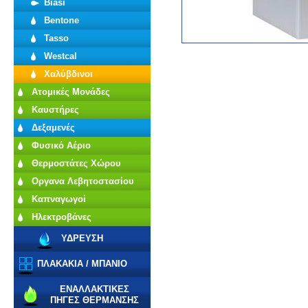
Biasi
Bentone
Tasso
Westcal
Χαλύβδινοι
Ατομικές Μονάδες
Καυστήρες
Δεξαμενές
Φυσικό Αέριο
Θερμοστάτες Χώρου
Οργανα Λεβητοστασίου
Καπναγωγοί
Ηλεκτροβάνες
ΥΔΡΕΥΣΗ
ΠΛΑΚΑΚΙΑ / ΜΠΑΝΙΟ
ΕΝΑΛΛΑΚΤΙΚΕΣ
ΠΗΓΕΣ ΘΕΡΜΑΝΣΗΣ