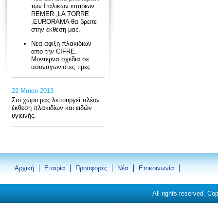
των Ιταλικων εταιριων
REMER ,LA TORRE
,EURORAMA θα βρειτε
στην εκθεση μας.
Νεα αφιξη πλακιδιων
απο την CIFRE.
Moντερνα σχεδια σε
ασυναγωνιστες τιμες
22 Μαϊου 2013
Στο χώρο μας λειτουργεί πλέον
έκθεση πλακιδίων και ειδών
υγιεινής.
Αρχική
Εταιρία
Προσφορές
Νέα
Eπικοινωνία
All rights reserved. Co